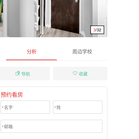
3
/32
分析
周边学校
导航
收藏
预约看房
*
*
*