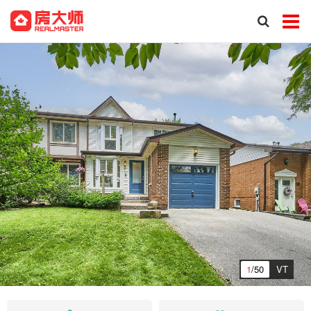
1
/50
VT