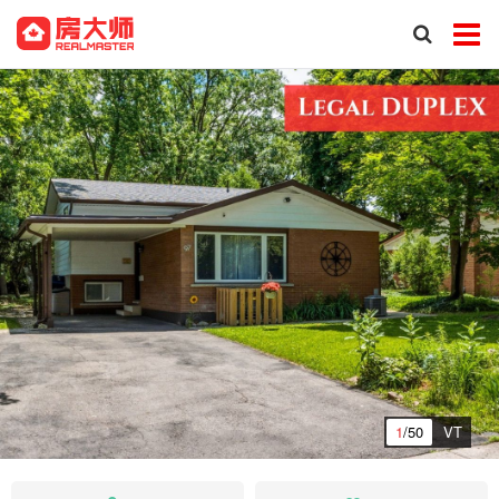
1
/50
VT