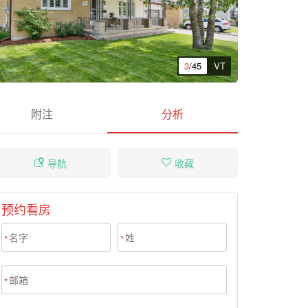
3
/45
VT
附注
分析
导航
收藏
预约看房
*
*
*