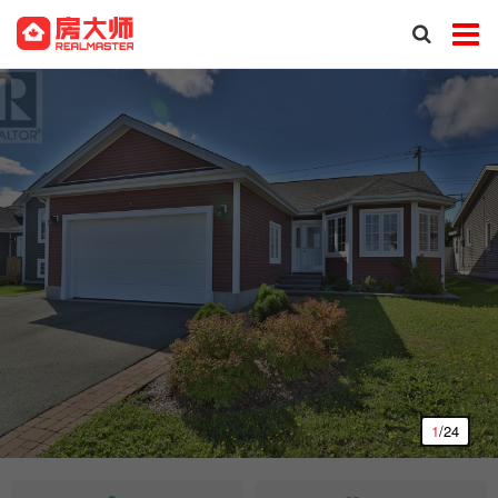
1
/24