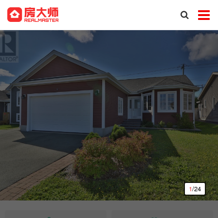
1
/24