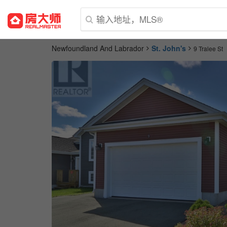
Newfoundland And Labrador
St. John's
9 Tralee St