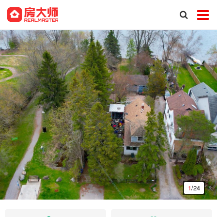
1
/24