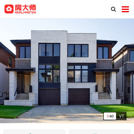
1
/40
VT