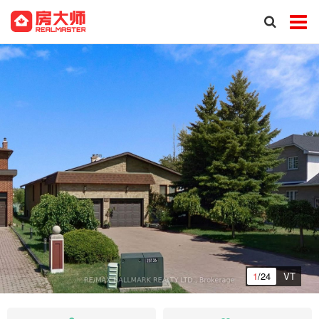
1
/24
VT