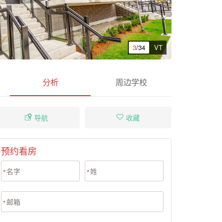
3
/34
VT
分析
周边学校
导航
收藏
预约看房
*
*
*