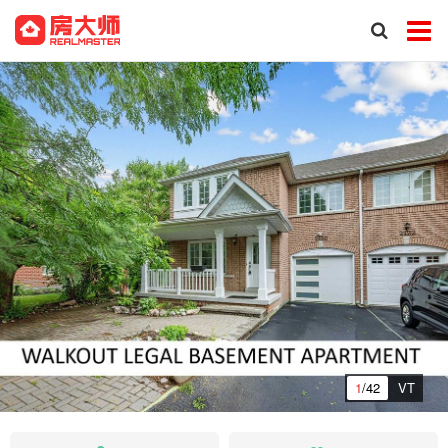
1
/42
VT