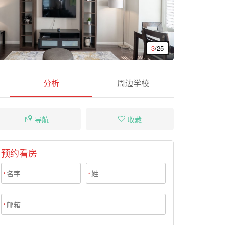
3
/25
分析
周边学校
导航
收藏
预约看房
*
*
*