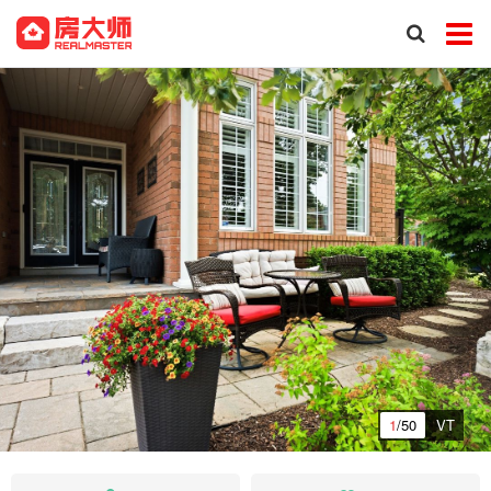
1
/50
VT