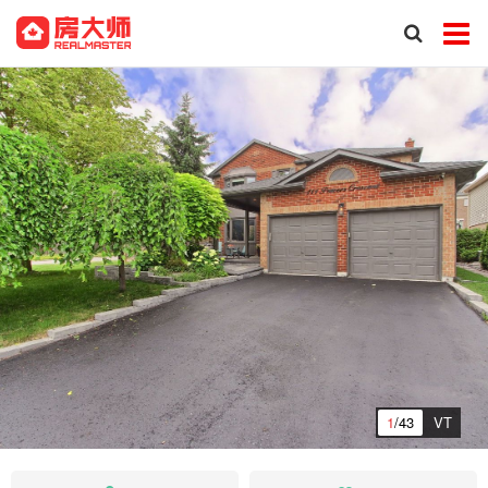
1
/43
VT