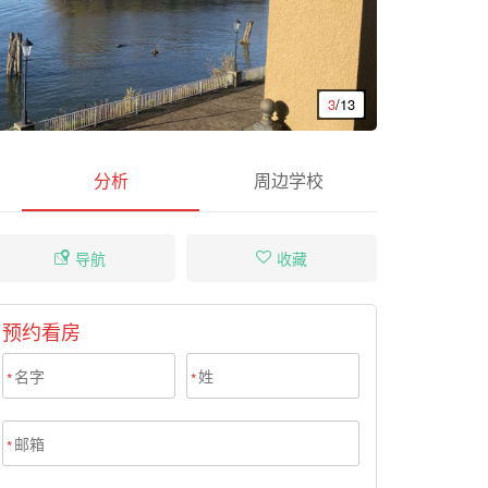
3
/13
分析
周边学校
导航
收藏
预约看房
*
*
*