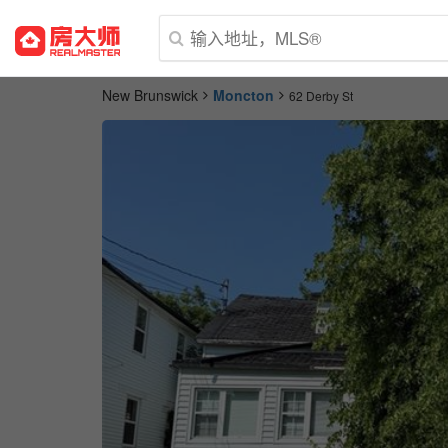
New Brunswick
Moncton
62 Derby St