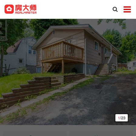
1
/23