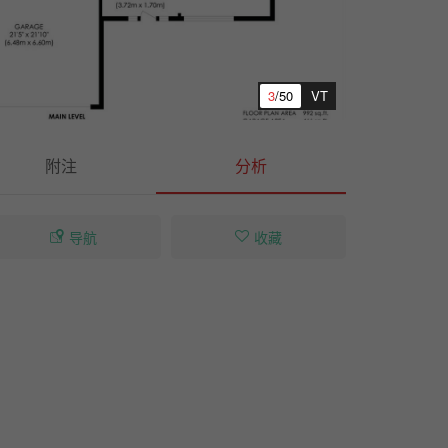
3
/50
VT
附注
分析
导航
收藏