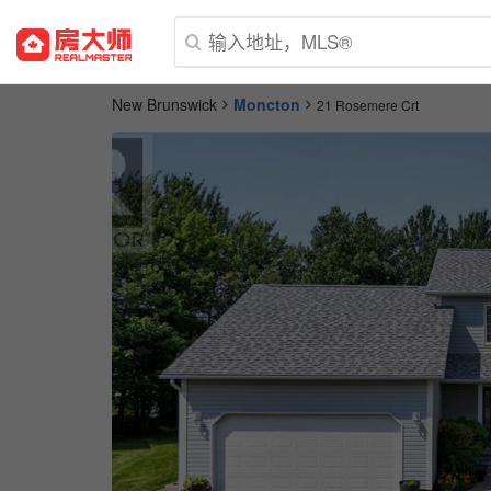
New Brunswick
Moncton
21 Rosemere Crt