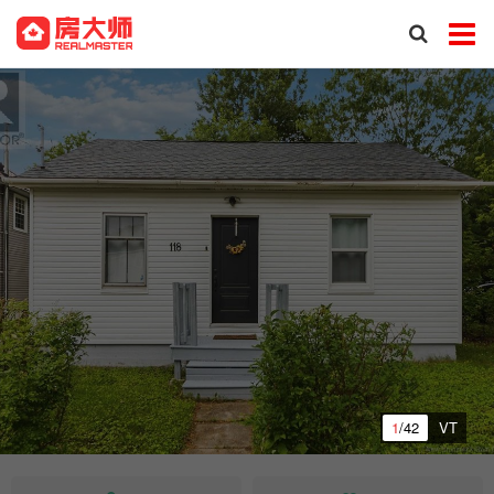
1
/42
VT