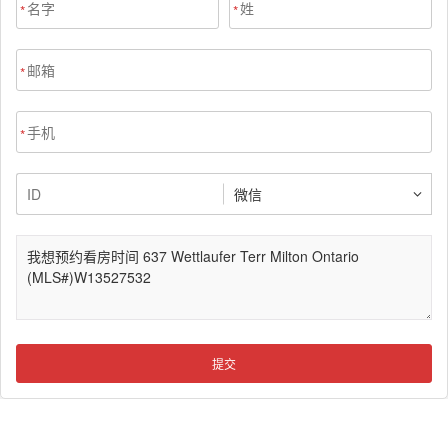
*
*
*
*
提交