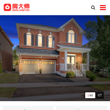
1
/41
VT