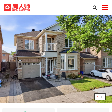
1
/50