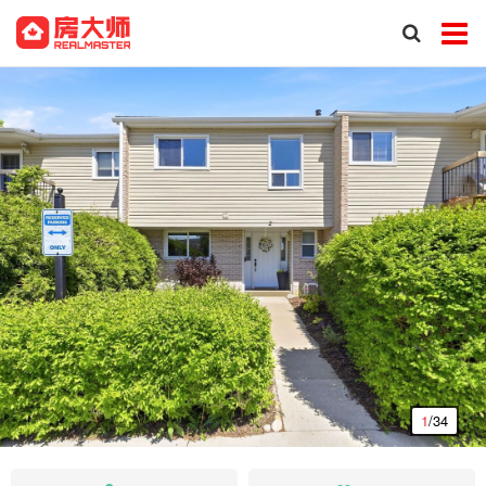
1
/34