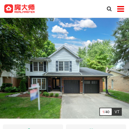
1
/40
VT