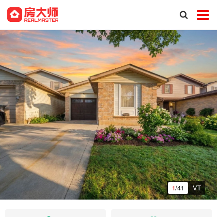
1
/41
VT