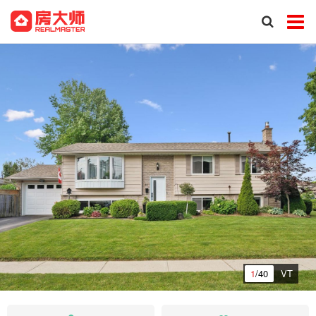
1
/40
VT