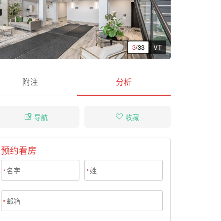
3
/33
VT
附注
分析
导航
收藏
预约看房
*
*
*