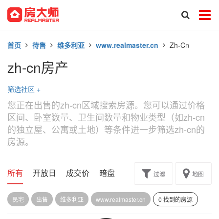
首页
待售
维多利亚
www.realmaster.cn
Zh-Cn
zh-cn房产
筛选社区
+
您正在出售的zh-cn区域搜索房源。您可以通过价格
区间、卧室数量、卫生间数量和物业类型（如zh-cn
的独立屋、公寓或土地）等条件进一步筛选zh-cn的
房源。
所有
开放日
成交价
暗盘
楼花转让
过滤
地图
民宅
出售
维多利亚
www.realmaster.cn
0 找到的房源