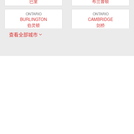
巴里
布兰普顿
ONTARIO
ONTARIO
BURLINGTON
CAMBRIDGE
伯灵顿
剑桥
查看全部城市
ONTARIO
ONTARIO
EAST GWILLIMBURY
GUELPH
东贵林
圭尔夫
ONTARIO
ONTARIO
HAMILTON
LONDON
哈密尔顿
伦敦
ONTARIO
ONTARIO
MARKHAM
MILTON
万锦
米尔顿
ONTARIO
ONTARIO
MISSISSAUGA
NEWMARKET
密西沙加
新市
ONTARIO
ONTARIO