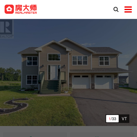
1
/33
VT