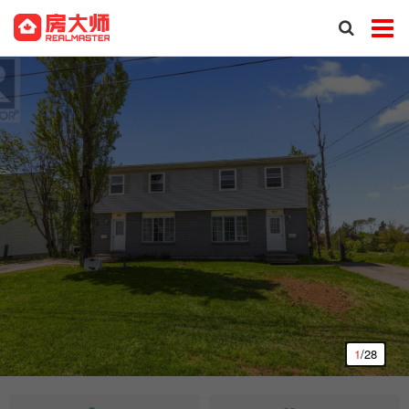
1
/28