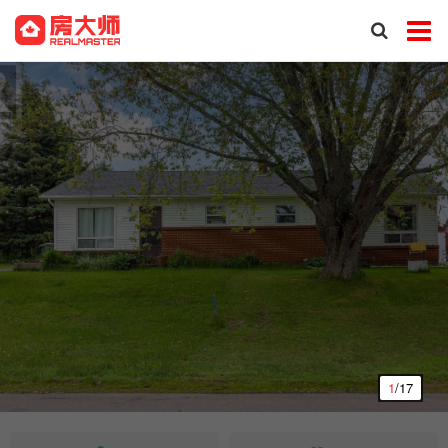
1
/17