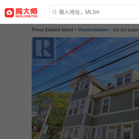
Prince Edward Island
Charlottetown
202-204 Euston