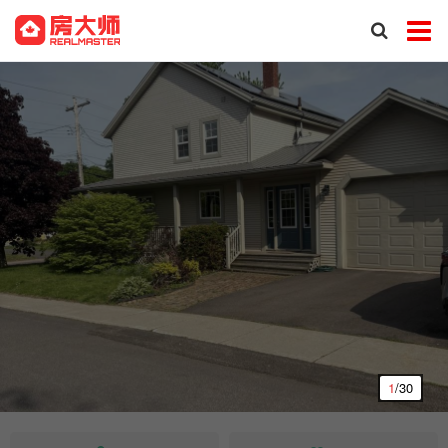
1
/30