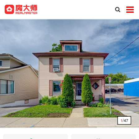
1
/47