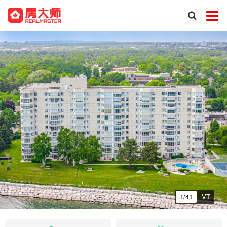
1
/41
VT