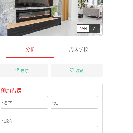
3
/44
VT
分析
周边学校
导航
收藏
预约看房
*
*
*