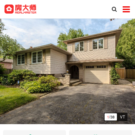
1
/38
VT