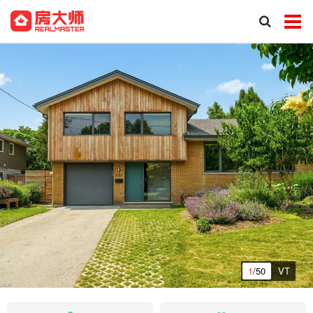
1
/50
VT