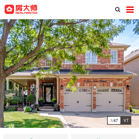
1
/47
VT