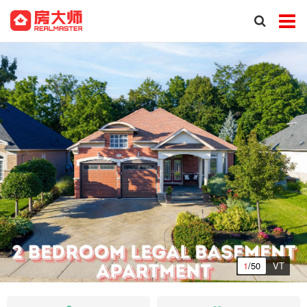
1
/50
VT