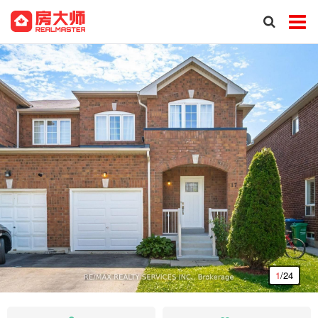
1
/24