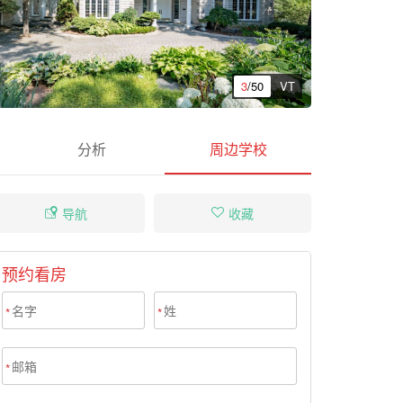
3
/50
VT
分析
周边学校
导航
收藏
预约看房
*
*
*