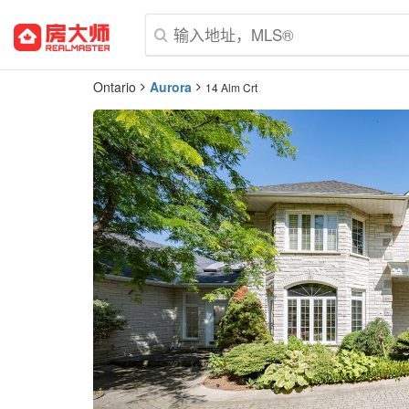
Ontario
Aurora
14 Alm Crt