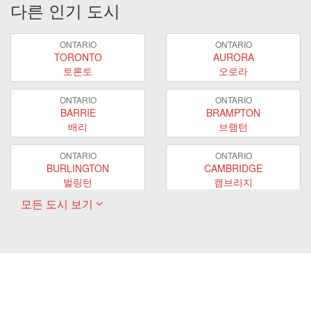
다른 인기 도시
ONTARIO
ONTARIO
TORONTO
AURORA
토론토
오로라
ONTARIO
ONTARIO
BARRIE
BRAMPTON
배리
브램턴
ONTARIO
ONTARIO
BURLINGTON
CAMBRIDGE
벌링턴
캠브리지
모든 도시 보기
ONTARIO
ONTARIO
EAST GWILLIMBURY
GUELPH
이스트 궬린버리
궬프
ONTARIO
ONTARIO
HAMILTON
LONDON
해밀턴
런던