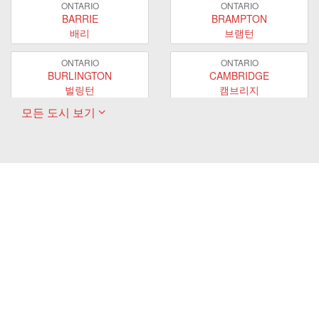
ONTARIO
ONTARIO
BARRIE
BRAMPTON
배리
브램턴
ONTARIO
ONTARIO
BURLINGTON
CAMBRIDGE
벌링턴
캠브리지
모든 도시 보기
ONTARIO
ONTARIO
EAST GWILLIMBURY
GUELPH
이스트 궬린버리
궬프
ONTARIO
ONTARIO
HAMILTON
LONDON
해밀턴
런던
ONTARIO
ONTARIO
MARKHAM
MILTON
마캄
밀턴
ONTARIO
ONTARIO
MISSISSAUGA
NEWMARKET
미시사가
뉴마켓