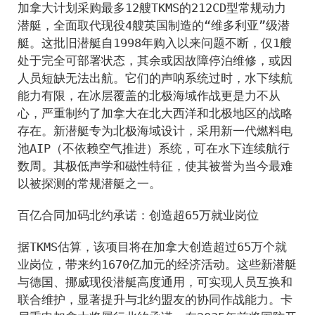
加拿大计划采购最多12艘TKMS的212CD型常规动力
潜艇，全面取代现役4艘英国制造的“维多利亚”级潜
艇。这批旧潜艇自1998年购入以来问题不断，仅1艘
处于完全可部署状态，其余或因故障停泊维修，或因
人员短缺无法出航。它们的声呐系统过时，水下续航
能力有限，在冰层覆盖的北极海域作战更是力不从
心，严重制约了加拿大在北大西洋和北极地区的战略
存在。新潜艇专为北极海域设计，采用新一代燃料电
池AIP（不依赖空气推进）系统，可在水下连续航行
数周。其极低声学和磁性特征，使其被誉为当今最难
以被探测的常规潜艇之一。
百亿合同加码北约承诺：创造超65万就业岗位
据TKMS估算，该项目将在加拿大创造超过65万个就
业岗位，带来约1670亿加元的经济活动。这些新潜艇
与德国、挪威现役潜艇高度通用，可实现人员互换和
联合维护，显著提升与北约盟友的协同作战能力。卡