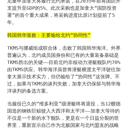
尼重申加拿大将履行北约承诺，在2035年前将国防开
支提升至GDP的5%。此次采购也是加拿大“国防投资
署”的首个重大成果，将采购进度比原计划提前了5
年。
韩国韩华落败：主要输给北约“协同性”
TKMS与挪威组成联合体，击败了韩国韩华海洋。外界
普遍认为，北约成员国身份和已有的大量装备基础是
TKMS胜出的关键——目前北约非核动力潜艇舰队约70%
由TKMS供应。韩华海洋虽曾将潜艇横渡太平洋驶往加
拿大展示技术实力，但仍输给了“协同性”这张牌。不
过，如果与TKMS的谈判失败，加拿大仍保留与韩华海
洋谈判的备选方案。
当服役已久的“维多利亚”级潜艇终将退役，当12艘德
国造的钢铁巨鲸驶入大西洋和太平洋——加拿大等待的
不仅是一个新的水下舰队，更是在一个日益分裂的世
界里，重新宣示自己作为北极国家与北约盟友的战略