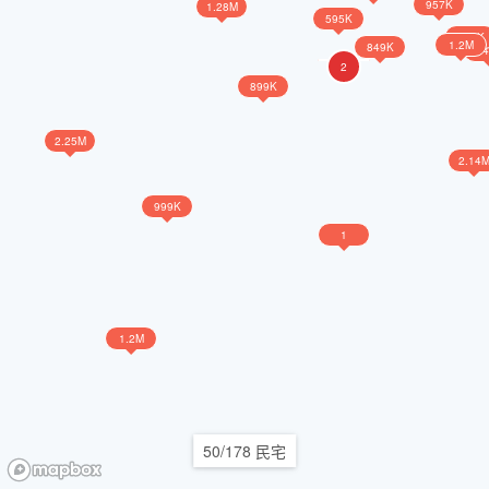
957K
1.28M
595K
899K
1.2M
849K
84
2
899K
2.25M
2.14
999K
1
1.2M
50/178 民宅