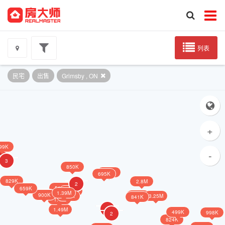
列表
民宅
出售
Grimsby , ON
+
99K
-
3
3
850K
729K
695K
829K
2.8M
2
519K
659K
439K
1.39M
869K
900K
759K
525K
3.25M
841K
1.4M
2
1.49M
499K
998K
2
824K