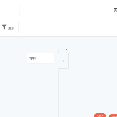
更多
649K
599K
385K