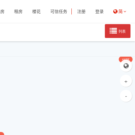
买房
租房
楼花
可信任务
注册
登录
简
列表
449K
+
-
1.12M