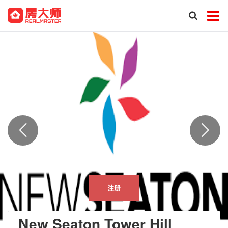
注册
New Seaton Tower Hill