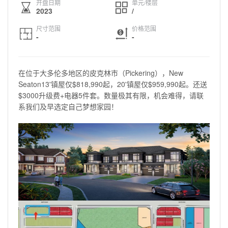
开盘日期
单元/楼层
2023
/
尺寸范围
价格范围
-
-
在位于大多伦多地区的皮克林市（Pickering），New
Seaton13'镇屋仅$818,990起，20'镇屋仅$959,990起。还送
$3000升级费+电器5件套。数量极其有限，机会难得，请联
系我们及早选定自己梦想家园！