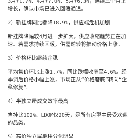
3月+1.7%、4月+7.0%、5月+6.3%，连续三个月正
增长，确认市场已进入回暖通道。
2）新挂牌同比骤降18.9%，供应端危机加剧
新挂牌降幅较4月进一步扩大，供应收缩趋势正在加
速。若需求持续回暖，供需逆转将推动价格上涨。
3）价格环比继续企稳
平均售价环比上涨1.7%，同比跌幅收窄至4.6%。经
季调后价格小幅上涨，市场正从“价格磨底”转向“企
稳修复”。
4）半独立屋成交效率最高
售挂比102%、LDOM仅20天，是所有房型中最受欢迎
的品类。
5）高价独立屋板块分化明显